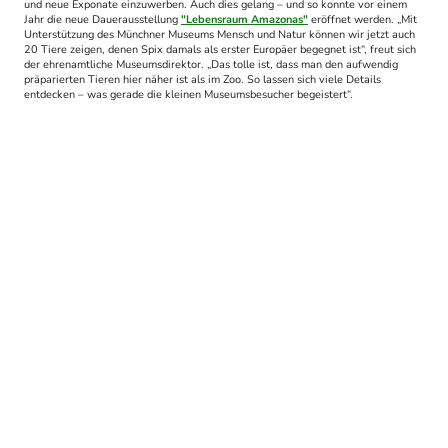
und neue Exponate einzuwerben. Auch dies gelang – und so konnte vor einem
Jahr die neue Dauerausstellung
"Lebensraum Amazonas"
eröffnet werden. „Mit
Unterstützung des Münchner Museums Mensch und Natur können wir jetzt auch
20 Tiere zeigen, denen Spix damals als erster Europäer begegnet ist“, freut sich
der ehrenamtliche Museumsdirektor. „Das tolle ist, dass man den aufwendig
präparierten Tieren hier näher ist als im Zoo. So lassen sich viele Details
entdecken – was gerade die kleinen Museumsbesucher begeistert“.