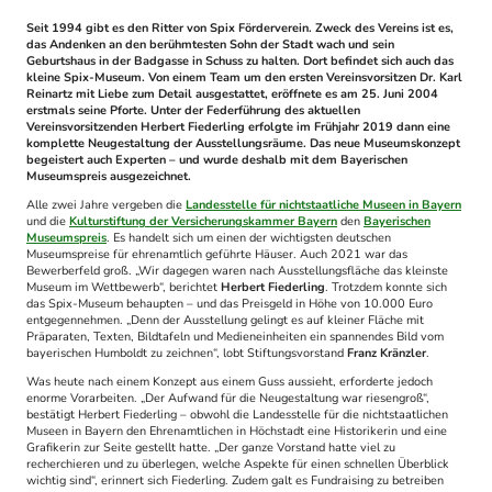
Seit 1994 gibt es den Ritter von Spix Förderverein. Zweck des Vereins ist es,
das Andenken an den berühmtesten Sohn der Stadt wach und sein
Geburtshaus in der Badgasse in Schuss zu halten. Dort befindet sich auch das
kleine Spix-Museum. Von einem Team um den ersten Vereinsvorsitzen Dr. Karl
Reinartz mit Liebe zum Detail ausgestattet, eröffnete es am 25. Juni 2004
erstmals seine Pforte. Unter der Federführung des aktuellen
Vereinsvorsitzenden Herbert Fiederling erfolgte im Frühjahr 2019 dann eine
komplette Neugestaltung der Ausstellungsräume. Das neue Museumskonzept
begeistert auch Experten – und wurde deshalb mit dem Bayerischen
Museumspreis ausgezeichnet.
Alle zwei Jahre vergeben die
Landesstelle für nichtstaatliche Museen in Bayern
und die
Kulturstiftung der Versicherungskammer Bayern
den
Bayerischen
Museumspreis
. Es handelt sich um einen der wichtigsten deutschen
Museumspreise für ehrenamtlich geführte Häuser. Auch 2021 war das
Bewerberfeld groß. „Wir dagegen waren nach Ausstellungsfläche das kleinste
Museum im Wettbewerb“, berichtet
Herbert Fiederling
. Trotzdem konnte sich
das Spix-Museum behaupten – und das Preisgeld in Höhe von 10.000 Euro
entgegennehmen. „Denn der Ausstellung gelingt es auf kleiner Fläche mit
Präparaten, Texten, Bildtafeln und Medieneinheiten ein spannendes Bild vom
bayerischen Humboldt zu zeichnen“, lobt Stiftungsvorstand
Franz Kränzler
.
Was heute nach einem Konzept aus einem Guss aussieht, erforderte jedoch
enorme Vorarbeiten. „Der Aufwand für die Neugestaltung war riesengroß“,
bestätigt Herbert Fiederling – obwohl die Landesstelle für die nichtstaatlichen
Museen in Bayern den Ehrenamtlichen in Höchstadt eine Historikerin und eine
Grafikerin zur Seite gestellt hatte. „Der ganze Vorstand hatte viel zu
recherchieren und zu überlegen, welche Aspekte für einen schnellen Überblick
wichtig sind“, erinnert sich Fiederling. Zudem galt es Fundraising zu betreiben